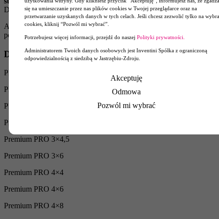
stelażowych – modułowych
przygotowaliśmy natomiast dla Gminy
użytkowania witryny. Gdy klikniesz przycisk “Akceptuję”, informujesz nas, że zgadz
się na umieszczanie przez nas plików cookies w Twojej przeglądarce oraz na
Dobra.
przetwarzanie uzyskanych danych w tych celach. Jeśli chcesz zezwolić tylko na wybr
cookies, kliknij “Pozwól mi wybrać”.
A może namiotu reklamowego na wydarzenie? Sprawdź nasz
podział
namiotów branżowych
.
Potrzebujesz więcej informacji, przejdź do naszej
Polityki prywatności.
Administratorem Twoich danych osobowych jest Inventini Spółka z ograniczoną
Dostępne modele namiotów
odpowiedzialnością z siedzibą w Jastrzębiu-Zdroju.
PRO 3×3
Akceptuję
PRO 3×4,5
Odmowa
Pozwól mi wybrać
PRO 3×6
Premium PRO 3×3
Premium PRO 3×4,5
Premium PRO 3×6
Premium PRO 4×4
Premium PRO 4×6
Premium PRO 4×8