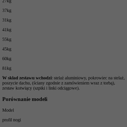
27kg
37kg
31kg
41kg
55kg
45kg
60kg
81kg
W skład zestawu wchodzi
: stelaż aluminiowy, pokrowiec na stelaż,
poszycie dachu, (ściany zgodnie z zamówieniem wraz z torbą),
zestaw kotwiący (szpiki i linki odciągowe).
Porównanie modeli
Model
profil nogi