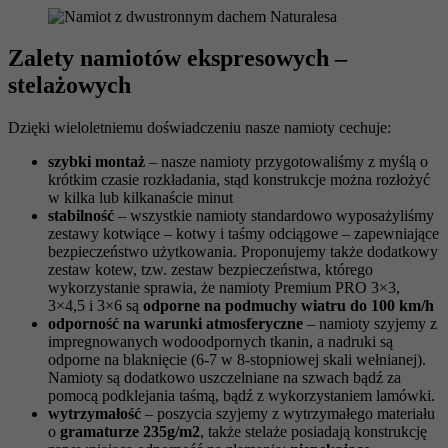
Zalety namiotów ekspresowych –
stelażowych
Dzięki wieloletniemu doświadczeniu nasze namioty cechuje:
szybki montaż
– nasze namioty przygotowaliśmy z myślą o
krótkim czasie rozkładania, stąd konstrukcje można rozłożyć
w kilka lub kilkanaście minut
stabilność
– wszystkie namioty standardowo wyposażyliśmy
zestawy kotwiące – kotwy i taśmy odciągowe – zapewniające
bezpieczeństwo użytkowania. Proponujemy także dodatkowy
zestaw kotew, tzw. zestaw bezpieczeństwa, którego
wykorzystanie sprawia, że namioty Premium PRO 3×3,
3×4,5 i 3×6 są
odporne na podmuchy wiatru do 100 km/h
odporność na warunki atmosferyczne
– namioty szyjemy z
impregnowanych wodoodpornych tkanin, a nadruki są
odporne na blaknięcie (6-7 w 8-stopniowej skali wełnianej).
Namioty są dodatkowo uszczelniane na szwach bądź za
pomocą podklejania taśmą, bądź z wykorzystaniem lamówki.
wytrzymałość
– poszycia szyjemy z wytrzymałego materiału
o
gramaturze 235g/m2
, także stelaże posiadają konstrukcję