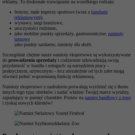
reklamy. To doskonałe rozwiązanie na wszelkiego rodzaju:
festyny, małe imprezy sportowe (wraz z
bandami
reklamowymi
),
wystawy, targi branżowe,
uroczystości rodzinne,
jako mobilne punkty sprzedaży, gastronomiczne,
namioty
targowe
jako punkty sanitarne, namioty dla służb.
Szczególnie chętnie nasze namioty ekspresowe są wykorzystywane
do
prowadzenia sprzedaży
i codziennie udowadniają swoją
przydatność w handlu i usługach: są narzędziem pracy –
praktycznym, użytecznym – lecz niezależnie od tych zalet mogą
również pełnić wspomnianą funkcję reklamową.
Namioty ekspresowe z nadrukiem pozwalają wyróżnić się z tłumu
innych tego typu obiektów i nadać właśnie Twojej marce wyraźny,
zapadający w pamięć charakter. Postaw na
namiot handlowy z logo
i zyskaj nowych klientów!