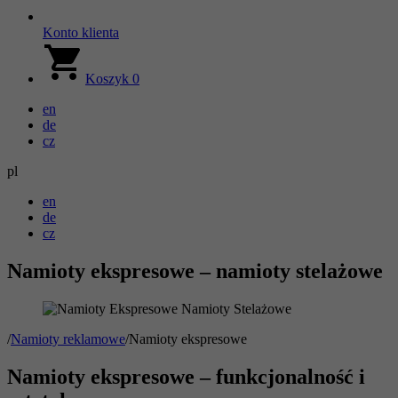
Konto klienta
Koszyk
0
en
de
cz
pl
en
de
cz
Namioty ekspresowe – namioty stelażowe
/
Namioty reklamowe
/
Namioty ekspresowe
Namioty ekspresowe – funkcjonalność i