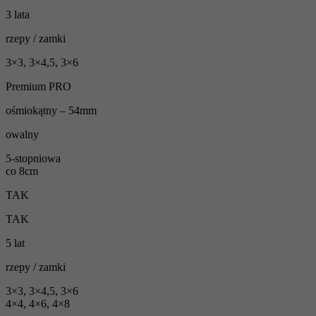
3 lata
rzepy / zamki
3×3, 3×4,5, 3×6
Premium PRO
ośmiokątny – 54mm
owalny
5-stopniowa
co 8cm
TAK
TAK
5 lat
rzepy / zamki
3×3, 3×4,5, 3×6
4×4, 4×6, 4×8