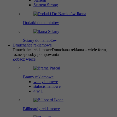
Startent
Startent Strong
Dodatki do namiotów
Ściany do namiotów
Dmuchańce reklamowe
Dmuchańce reklamowe
Dmuchana reklama – wiele form,
różne sposoby pompowania
Zobacz więcej
Bramy reklamowe
wentylatorowe
stałociśnieniowe
4 w 1
Billboardy reklamowe