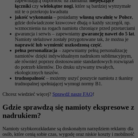
zapewniającą odporność na złamania:
niepękające
łączniki
czy
wielokątne nogi
, które są bardziej wytrzymałe
niż te o przekroju kwadratu
jakość wykonania
– posiadamy
własną szwalnię w Polsce
,
gdzie doświadczone krawcowe dbają o każdy szczegół, np.
wzmocnienia na rogach namiotu chroniące przed przetarciami
gwarancja i serwis – zapewniamy
gwarancję nawet do 5 lat
.
Namioty stelażowe zostały przygotowane tak, że można je
naprawić lub wymienić uszkodzoną część
.
pełna personalizacja
– zapewniamy pełną personalizację
namiotów dzięki indywidualnym nadrukom sublimacyjnym,
ale również poprzez dostosowanie standardowych rozwiązań
do potrzeb klientów. Do druku używamy trwałych,
ekologicznych tuszów.
trudnopalność
– możemy uszyć poszycie namiotu z tkaniny
trudnopalnej spełniającej wymogi normy B1.
Chcesz wiedzieć więcej?
Sprawdź nasze FAQ
!
Gdzie sprawdzą się namioty ekspresowe z
nadrukiem?
Namioty szybkorozkładane są doskonałym narzędziem reklamy dla
osób, które cenią sobie czas, wygodę oraz niskie koszty i mobilność