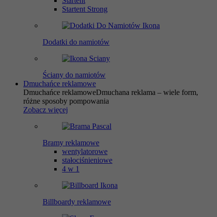
Startent
Startent Strong
Dodatki do namiotów
Ściany do namiotów
Dmuchańce reklamowe
Dmuchańce reklamowe
Dmuchana reklama – wiele form,
różne sposoby pompowania
Zobacz więcej
Bramy reklamowe
wentylatorowe
stałociśnieniowe
4 w 1
Billboardy reklamowe