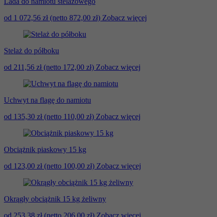
Lada do namiotu stelażowego
od 1 072,56 zł
(netto 872,00 zł)
Zobacz więcej
Stelaż do półboku
od 211,56 zł
(netto 172,00 zł)
Zobacz więcej
Uchwyt na flagę do namiotu
od 135,30 zł
(netto 110,00 zł)
Zobacz więcej
Obciążnik piaskowy 15 kg
od 123,00 zł
(netto 100,00 zł)
Zobacz więcej
Okrągły obciążnik 15 kg żeliwny
od 253,38 zł
(netto 206,00 zł)
Zobacz więcej