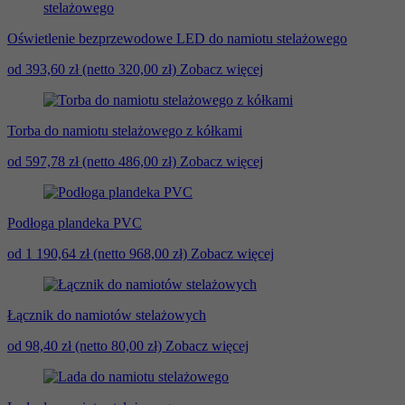
Oświetlenie bezprzewodowe LED do namiotu stelażowego
od 393,60 zł
(netto 320,00 zł)
Zobacz więcej
Torba do namiotu stelażowego z kółkami
od 597,78 zł
(netto 486,00 zł)
Zobacz więcej
Podłoga plandeka PVC
od 1 190,64 zł
(netto 968,00 zł)
Zobacz więcej
Łącznik do namiotów stelażowych
od 98,40 zł
(netto 80,00 zł)
Zobacz więcej