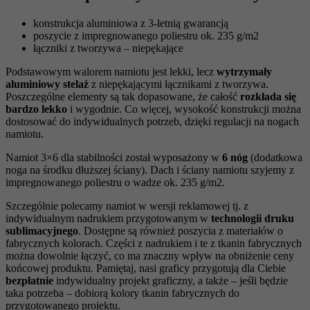
konstrukcja aluminiowa z 3-letnią gwarancją
poszycie z impregnowanego poliestru ok. 235 g/m2
łączniki z tworzywa – niepękające
Podstawowym walorem namiotu jest lekki, lecz
wytrzymały
aluminiowy stelaż
z niepękającymi łącznikami z tworzywa.
Poszczególne elementy są tak dopasowane, że całość
rozkłada się
bardzo lekko
i wygodnie. Co więcej, wysokość konstrukcji można
dostosować do indywidualnych potrzeb, dzięki regulacji na nogach
namiotu.
Namiot 3×6 dla stabilności został wyposażony w
6 nóg
(dodatkowa
noga na środku dłuższej ściany). Dach i ściany namiotu szyjemy z
impregnowanego poliestru o wadze ok. 235 g/m2.
Szczególnie polecamy namiot w wersji reklamowej tj. z
indywidualnym nadrukiem przygotowanym w
technologii druku
sublimacyjnego
. Dostępne są również poszycia z materiałów o
fabrycznych kolorach. Części z nadrukiem i te z tkanin fabrycznych
można dowolnie łączyć, co ma znaczny wpływ na obniżenie ceny
końcowej produktu. Pamiętaj, nasi graficy przygotują dla Ciebie
bezpłatnie
indywidualny projekt graficzny, a także – jeśli będzie
taka potrzeba – dobiorą kolory tkanin fabrycznych do
przygotowanego projektu.