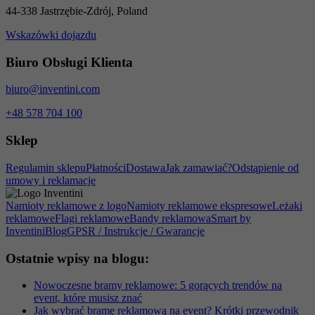
44-338 Jastrzębie-Zdrój, Poland
Wskazówki dojazdu
Biuro Obsługi Klienta
biuro@inventini.com
+48 578 704 100
Sklep
Regulamin sklepu
Płatności
Dostawa
Jak zamawiać?
Odstąpienie od
umowy i reklamacje
Namioty reklamowe z logo
Namioty reklamowe ekspresowe
Leżaki
reklamowe
Flagi reklamowe
Bandy reklamowa
Smart by
Inventini
Blog
GPSR / Instrukcje / Gwarancje
Ostatnie wpisy na blogu:
Nowoczesne bramy reklamowe: 5 gorących trendów na
event, które musisz znać
Jak wybrać bramę reklamową na event? Krótki przewodnik