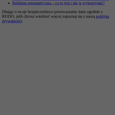
Reklama pneumatyczna – co to jest i jak ją wykorzystać?
Dbając o twoje bezpieczeństwo przetwarzamy dane zgodnie z
RODO, jeśli chcesz wiedzieć więcej zapoznaj się z naszą
polityką
prywatności
.