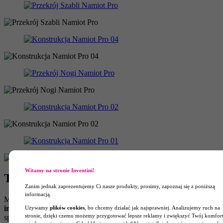
Witamy na stronie Inventini!
Tkanina, z której szyjemy namioty
Zanim jednak zaprezentujemy Ci nasze produkty, prosimy, zapoznaj się z poniższą
informacją.
Materiał, który wykorzystujemy w namiotach, to
poliester
impregnowany
– powlekany PU, o drobnym, gęstym i gładkim
Używamy
plików cookies
, bo chcemy działać jak najsprawniej. Analizujemy ruch na
stronie, dzięki czemu możemy przygotować lepsze reklamy i zwiększyć Twój komfor
splocie, który zapewnia doskonałe tło do wykonania nadruków.