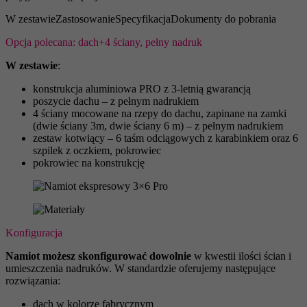
W zestawie
Zastosowanie
Specyfikacja
Dokumenty do pobrania
Opcja polecana: dach+4 ściany, pełny nadruk
W zestawie
:
konstrukcja aluminiowa PRO z 3-letnią gwarancją
poszycie dachu – z pełnym nadrukiem
4 ściany mocowane na rzepy do dachu, zapinane na zamki
(dwie ściany 3m, dwie ściany 6 m) – z pełnym nadrukiem
zestaw kotwiący – 6 taśm odciągowych z karabinkiem oraz 6
szpilek z oczkiem, pokrowiec
pokrowiec na konstrukcję
Konfiguracja
Namiot możesz skonfigurować dowolnie
w kwestii ilości ścian i
umieszczenia nadruków. W standardzie oferujemy następujące
rozwiązania:
dach w kolorze fabrycznym