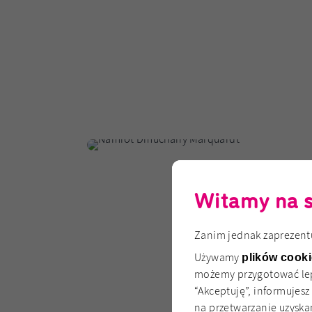
Witamy na st
Zanim jednak zaprezentu
Używamy
plików cook
możemy przygotować leps
“Akceptuję”, informujesz
na przetwarzanie uzyskan