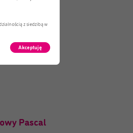
zialnością z siedzibą w
Akceptuję
owy Pascal