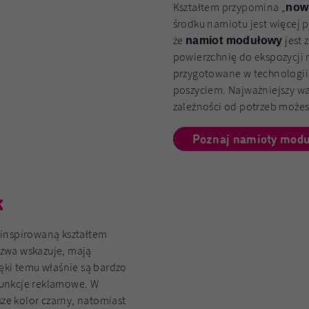
Kształtem przypomina „
now
środku namiotu jest więcej pr
że
jest 
namiot modułowy
powierzchnię do ekspozycji 
przygotowane w technologii s
poszyciem. Najważniejszy wa
zależności od potrzeb możes
Poznaj namioty mod
k
 inspirowaną kształtem
azwa wskazuje, mają
ęki temu właśnie są bardzo
 funkcje reklamowe. W
e kolor czarny, natomiast