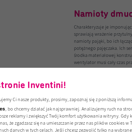
Namioty dmuch
Charakteryzuje je imponując
sprawiają wrażenie przytuln
namioty pająki, bo ich łączą
potężnego pajęczaka. Ich se
środka materiałowej konstru
wentylator musi cały czas pra
intrygujące.
ronie Inventini!
Namioty Fan zapewniają int
reklamowych. Możesz je zami
nogach namiotu.
jemy Ci nasze produkty, prosimy, zapoznaj się z poniższą inform
Poznaj namioty went
, bo chcemy działać jak najsprawniej. Analizujemy ruch na stro
ies
ze reklamy i zwiększyć Twój komfort użytkowania witryny. Gdy kl
 nas, że zgadzasz się na umieszczanie przez nas plików cookies w 
ych danych w tych celach. Jeśli chcesz zezwolić tylko na wybrane 