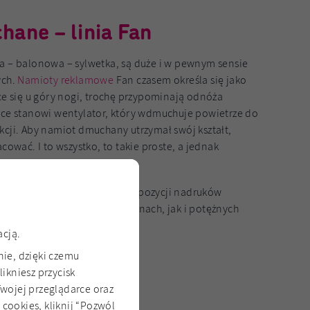
ane – linia Fan
a – balonowa – sylwetka, są duże i w pewnym sensie
ych.
Namioty reklamowe
Fan czasem określa się jako
ce się u góry nogi, trochę przypominają odnóża
rce stanowi wentylator, który wdmuchuje powietrze do
kcji. Aby namiot dmuchany utrzymał swój kształt,
cować. I to wszystko, to takie proste, a jednak
rygującą powierzchnię do ekspozycji nadruków
eścić zarówno na dachu, ścianach, jak i potężnych
acją.
ylatorowe
nie, dzięki czemu
ikniesz przycisk
Twojej przeglądarce oraz
cookies, kliknij “Pozwól