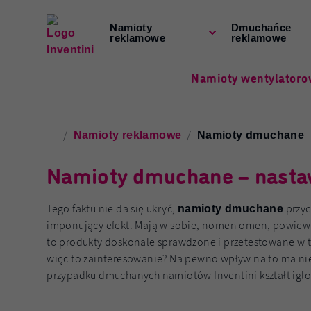
Namioty
Dmuchańce
reklamowe
reklamowe
Namioty wentylator
/
/
Namioty reklamowe
Namioty dmuchane
Namioty dmuchane – nasta
Tego faktu nie da się ukryć,
przyc
namioty dmuchane
imponujący efekt. Mają w sobie, nomen omen, powiew ś
to produkty doskonale sprawdzone i przetestowane w t
więc to zainteresowanie? Na pewno wpływ na to ma ni
przypadku dmuchanych namiotów Inventini kształt igloo