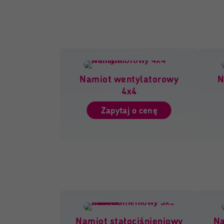
Namiot wentylatorowy
N
4x4
Zapytaj o cenę
Namiot stałociśnieniowy
Na