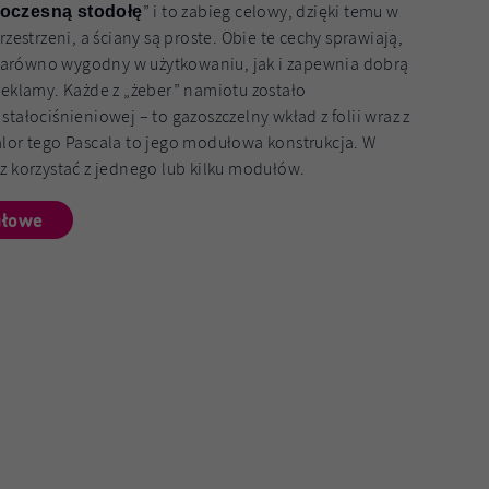
” i to zabieg celowy, dzięki temu w
oczesną stodołę
zestrzeni, a ściany są proste. Obie te cechy sprawiają,
zarówno wygodny w użytkowaniu, jak i zapewnia dobrą
reklamy. Każde z „żeber” namiotu zostało
tałociśnieniowej – to gazoszczelny wkład z folii wraz z
lor tego Pascala to jego modułowa konstrukcja. W
z korzystać z jednego lub kilku modułów.
ułowe