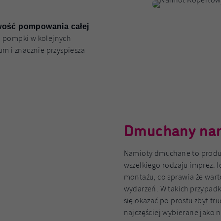
wość pompowania całej
a pompki w kolejnych
m i znacznie przyspiesza
Dmuchany nami
Namioty dmuchane to produ
wszelkiego rodzaju imprez. I
montażu, co sprawia że war
wydarzeń. W takich przypadk
się okazać po prostu zbyt t
najczęściej wybierane jako 