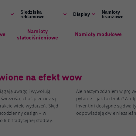
Siedziska
Namioty
Display
reklamowe
branżowe
Namioty
owe
Namioty modułowe
stałociśnieniowe
Namioty dmuchane
wione na efekt wow
iągają uwagę i wywołują
Ale naszym zdaniem w grę wc
wieżości, choć przecież są
pytanie – jak to działa? A o
rakcie wielu wydarzeń. Skąd
Inventini dostępne są dwa t
ecodzienny design – w
odpowiadają dwie niezależne 
 lub tradycyjnej stodoły.