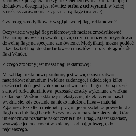
zachowasz porządek i nie zgubisz elementów masztu. Jako opcja
dodatkowa dostępna jest również
torba z uchwytami
, w której
zmieścisz zarówno maszt, jak i samą flagę (materiał).
Czy mogę zmodyfikować wygląd swojej flagi reklamowej?
Oczywiście wygląd flag reklamowych możesz zmodyfikować.
Dysponujemy własną szwalnią, dzięki czemu możemy przygotować
dowolną flagę na specjalne zamówienie. Modyfikacji można poddać
także kształt flagi do standardowych masztów – np. zaokrąglić dół
flagi Winder.
Z czego zrobiony jest maszt flagi reklamowej?
Maszt flagi reklamowej zrobiony jest w większości z dwóch
materiałów: aluminium i włókna szklanego, i składa się z kilku
części (ich ilość jest uzależniona od wielkości flagi). Dolną cześć
stanowi rurka aluminiowa, pozostałe zostały wykonane z włókna
szklanego. Włókno szklane jest elastyczne, dzięki czemu maszt
wygina się, gdy zostanie na niego nałożona flaga – materiał.
Zgodnie z kształtem materiału przyjmuje on kształt odpowiedni dla
flagi drop lub flagi beach. Szczyt masztu ma zabezpieczenie, które
uniemożliwia rozdarcie zakończenia tunelu flagi. Maszt składasz,
wsuwając jeden element w kolejny – od najgrubszego, do
najcieńszego.