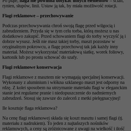
Po piąte,
flaga nie powinna dotykać innych elementów
– ścian,
rynien, słupów, linii. Ustaw ją tak, by miała możliwość rotacji.
Flagi reklamowe – przechowywanie
Podczas przechowywania chroń swoją flagę przed wilgocią i
zabrudzeniem. Przyda się w tym celu torba, którą możesz u nas
dodatkowo zakupić. Przed schowaniem flagi do torby wyczyść ją i
dobrze wysusz. Jeśli nie masz takiej torby, maszt pozostaw w
oryginalnym pokrowcu, a flagę przechowuj tak jak każdy inny
materiał. Możesz wykorzystać materiałową siatkę, worek foliowy,
kartonik lub po prostu schować do szafy.
Flagi reklamowe konserwacja
Flagi reklamowe z masztem nie wymagają specjalnej konserwacji.
Wykonany z aluminium i włókna szklanego maszt jest odporny na
rdzę. Z kolei sposobem na utrzymanie materiału flagi w eleganckim
stanie jest regularne pranie i niedopuszczenie do nadmiernych
zabrudzeń. Stosuj się zawsze do zaleceń z metki pielęgnacyjnej!
Ile kosztuje flaga reklamowa?
Na cenę flagi reklamowej składa się koszt masztu i samej flagi (tj.
materiału z nadrukiem). To jeden z najtańszych nośników
reklamowych, a ceny są zróżnicowane z uwagi na wielkość i ilość