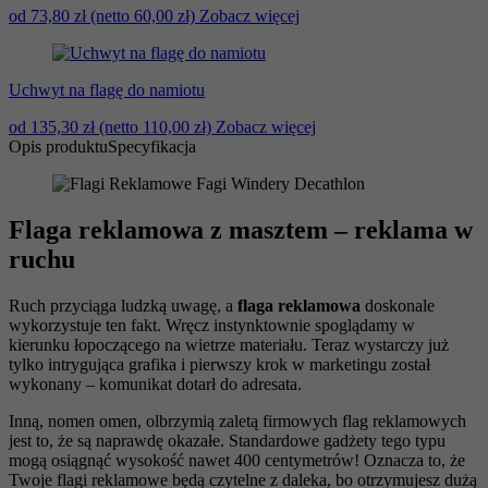
od 73,80 zł
(netto 60,00 zł)
Zobacz więcej
Uchwyt na flagę do namiotu
od 135,30 zł
(netto 110,00 zł)
Zobacz więcej
Opis produktu
Specyfikacja
Flaga reklamowa z masztem – reklama w
ruchu
Ruch przyciąga ludzką uwagę, a
flaga reklamowa
doskonale
wykorzystuje ten fakt. Wręcz instynktownie spoglądamy w
kierunku łopoczącego na wietrze materiału. Teraz wystarczy już
tylko intrygująca grafika i pierwszy krok w marketingu został
wykonany – komunikat dotarł do adresata.
Inną, nomen omen, olbrzymią zaletą firmowych flag reklamowych
jest to, że są naprawdę okazałe. Standardowe gadżety tego typu
mogą osiągnąć wysokość nawet 400 centymetrów! Oznacza to, że
Twoje flagi reklamowe będą czytelne z daleka, bo otrzymujesz dużą