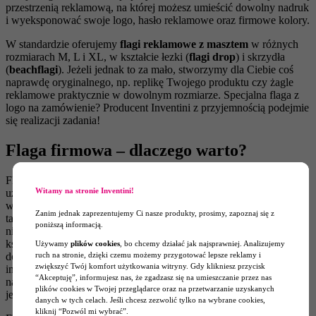
przestrzenią reklamową, na której możesz umieścić dowolny nadruk
i wyeksponować swoje logo, hasło reklamowe oraz firmowe kolory.
W standardzie oferujemy
flagi reklamowe z masztem
w różnych
rozmiarach M, L i XL, w kształcie łezki (
flagi drop
) i skrzydła
(
beachflagi
). Jeżeli jednak to za mało, stworzymy dla Ciebie coś
naprawdę oryginalnego, np. replikę Twojego produktu czy żagle
reklamowe praktycznie w dowolnym rozmiarze. Specjalna flaga z
logo na zamówienie? Producent Inventini z przyjemnością podejmie
się realizacji zadania!
Flaga firmowa – dlaczego warto?
Flaga reklamowa z masztem to
sprytne i bezproblemowe
w
Witamy na stronie Inventini!
użytkowaniu rozwiązanie. Jest bardzo lekka, a jednocześnie
wytrzymała, więc możesz przenosić z miejsca na miejsce wiele
Zanim jednak zaprezentujemy Ci nasze produkty, prosimy, zapoznaj się z
takich gadżetów jednocześnie. Każdy elastyczny maszt –
poniższą informacją.
niezależnie od rozmiaru – wykorzystasz do flagi dowolnego
kształtu. Pasuje on zarówno do flagi typu winder (flagi beach), jak i
Używamy
plików cookies
, bo chcemy działać jak najsprawniej. Analizujemy
ruch na stronie, dzięki czemu możemy przygotować lepsze reklamy i
do flagi typu łezka (flagi drop). Składanie flagi jest tak proste i
zwiększyć Twój komfort użytkowania witryny. Gdy klikniesz przycisk
instynktowne, że nawet nie wymaga instrukcji. Wystarczy, że
“Akceptuję”, informujesz nas, że zgadzasz się na umieszczanie przez nas
nasuniesz na siebie części stelaża, wsuniesz maszt w tunel flagi,
plików cookies w Twojej przeglądarce oraz na przetwarzanie uzyskanych
jeszcze tylko zaczep gumkę i gotowe.
danych w tych celach. Jeśli chcesz zezwolić tylko na wybrane cookies,
kliknij “Pozwól mi wybrać”.