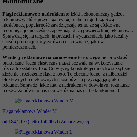
ekonomiczne
Flagi reklamowe z nadrukiem
to lekki i ekonomiczny gadżet
reklamowy, który przyciąga uwagę ruchem i grafiką. Swą
niesłabnącą popularność zawdzięczają temu, że są efektowne,
mobilne, a jednocześnie zapewniają dużą powierzchnię reklamową.
Sprawdzą się na targach, imprezach i wydarzeniach, jako idealny
sposób promocji firmy zarówno na zewnątrz, jak i w
pomieszczeniach.
Windery reklamowe na zamówienie
to rozwiązanie na wskroś
praktyczne, jeden elastyczny maszt pozwala na wykorzystanie
różnych kształtów flag. Co więcej, konstrukcja umożliwia szybkie
złożenie i rozłożenie flagi z logo. To obecnie jednej z najbardziej
efektywnych i efektownych sposobów na przyciągającą oko
reklamę. Sprawdź, jakie fagi z nadrukiem w dowolnym rozmiarze
możesz zamówić u nas i co wyróżnia nas na tle konkurencji!
Flaga reklamowa Winder M
od 184,50 zł
(netto 150,00 zł)
Zobacz więcej