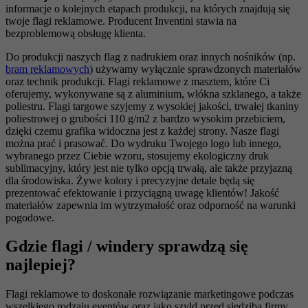
informacje o kolejnych etapach produkcji, na których znajdują się
twoje flagi reklamowe. Producent Inventini stawia na
bezproblemową obsługę klienta.
Do produkcji naszych flag z nadrukiem oraz innych nośników (np.
bram reklamowych
) używamy wyłącznie sprawdzonych materiałów
oraz technik produkcji. Flagi reklamowe z masztem, które Ci
oferujemy, wykonywane są z aluminium, włókna szklanego, a także
poliestru. Flagi targowe szyjemy z wysokiej jakości, trwałej tkaniny
poliestrowej o grubości 110 g/m2 z bardzo wysokim przebiciem,
dzięki czemu grafika widoczna jest z każdej strony. Nasze flagi
można prać i prasować. Do wydruku Twojego logo lub innego,
wybranego przez Ciebie wzoru, stosujemy ekologiczny druk
sublimacyjny, który jest nie tylko opcją trwałą, ale także przyjazną
dla środowiska. Żywe kolory i precyzyjne detale będą się
prezentować efektowanie i przyciągną uwagę klientów! Jakość
materiałów zapewnia im wytrzymałość oraz odporność na warunki
pogodowe.
Gdzie flagi / windery sprawdzą się
najlepiej?
Flagi reklamowe to doskonałe rozwiązanie marketingowe podczas
wszelkiego rodzaju eventów oraz jako szyld przed siedzibą firmy.