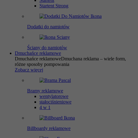
Startent
Startent Strong
Dodatki do namiotów
Ściany do namiotów
Dmuchańce reklamowe
Dmuchańce reklamowe
Dmuchana reklama – wiele form,
różne sposoby pompowania
Zobacz więcej
Bramy reklamowe
wentylatorowe
stałociśnieniowe
4 w 1
Billboardy reklamowe