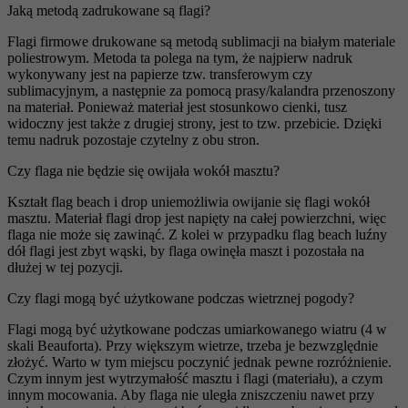
Jaką metodą zadrukowane są flagi?
Flagi firmowe drukowane są metodą sublimacji na białym materiale
poliestrowym. Metoda ta polega na tym, że najpierw nadruk
wykonywany jest na papierze tzw. transferowym czy
sublimacyjnym, a następnie za pomocą prasy/kalandra przenoszony
na materiał. Ponieważ materiał jest stosunkowo cienki, tusz
widoczny jest także z drugiej strony, jest to tzw. przebicie. Dzięki
temu nadruk pozostaje czytelny z obu stron.
Czy flaga nie będzie się owijała wokół masztu?
Kształt flag beach i drop uniemożliwia owijanie się flagi wokół
masztu. Materiał flagi drop jest napięty na całej powierzchni, więc
flaga nie może się zawinąć. Z kolei w przypadku flag beach luźny
dół flagi jest zbyt wąski, by flaga owinęła maszt i pozostała na
dłużej w tej pozycji.
Czy flagi mogą być użytkowane podczas wietrznej pogody?
Flagi mogą być użytkowane podczas umiarkowanego wiatru (4 w
skali Beauforta). Przy większym wietrze, trzeba je bezwzględnie
złożyć. Warto w tym miejscu poczynić jednak pewne rozróżnienie.
Czym innym jest wytrzymałość masztu i flagi (materiału), a czym
innym mocowania. Aby flaga nie uległa zniszczeniu nawet przy