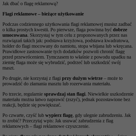
Jak dbać o flagę reklamową?
Flagi reklamowe – bieżące użytkowanie
Podczas codziennego użytkowania flagi reklamowej musisz zadbać
o kilka prostych kwestii. Po pierwsze, flaga powinna być
dobrze
umocowana
. Skorzystaj w tym celu z proponowanych przez nas
rozwiązań takich jak: podstawa krzyżowa, podstawa kwadratowa,
holder do flagi mocowany do namiotu, stopa wbijana lub wkręcana.
Prawidłowe zastosowanie tych dodatków pozwoli chronić flagę
przed przewróceniem. Tymczasem to właśnie z powodu upadku na
ziemię flaga może się wybrudzić, podrzeć lub uszkodzić swój
maszt.
Po drugie, nie korzystaj z flagi
przy dużym wietrze
– może to
prowadzić do złamania masztu lub rozerwania materiału.
Po trzecie, regularnie
sprawdzaj stan flagi
. Niewielkie uszkodzenie
materiału można łatwo naprawić (zszyć), jednak pozostawione bez
reakcji, będzie się powiększać.
Po czwarte, czyść lub
wypierz flagę
, gdy ulegnie zabrudzeniu. Jak
to zrobić? Przeczytaj wpis: Jak usuwać zabrudzenia z flag
reklamowych – flagi reklamowe czyszczenie.