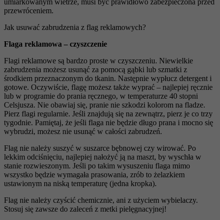
umiarkowanym wietrze, musi być prawidłowo zabezpieczona przed
przewróceniem.
Jak usuwać zabrudzenia z flag reklamowych?
Flaga reklamowa – czyszczenie
Flagi reklamowe są bardzo proste w czyszczeniu. Niewielkie
zabrudzenia możesz usunąć za pomocą gąbki lub szmatki z
środkiem przeznaczonym do tkanin. Następnie wypłucz detergent i
gotowe. Oczywiście, flagę możesz także wyprać – najlepiej ręcznie
lub w programie do prania ręcznego, w temperaturze 40 stopni
Celsjusza. Nie obawiaj się, pranie nie szkodzi kolorom na fladze.
Pierz flagi regularnie. Jeśli znajdują się na zewnątrz, pierz je co trzy
tygodnie. Pamiętaj, że jeśli flaga nie będzie długo prana i mocno się
wybrudzi, możesz nie usunąć w całości zabrudzeń.
Flag nie należy suszyć w suszarce bębnowej czy wirować. Po
lekkim odciśnięciu, najlepiej nałożyć ją na maszt, by wyschła w
stanie rozwieszonym. Jeśli po takim wysuszeniu flaga mimo
wszystko będzie wymagała prasowania, zrób to żelazkiem
ustawionym na niską temperaturę (jedna kropka).
Flag nie należy czyścić chemicznie, ani z użyciem wybielaczy.
Stosuj się zawsze do zaleceń z metki pielęgnacyjnej!